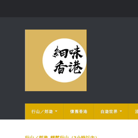
行山／郊遊
懷舊香港
自遊世界
行山／郊遊
,
輕鬆行山（3小時以內）