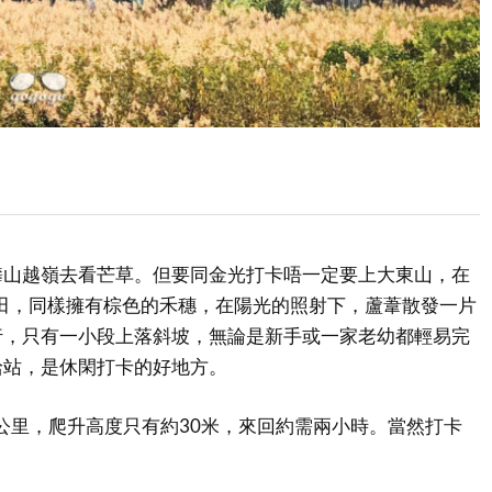
攀山越嶺去看芒草。但要同金光打卡唔一定要上大東山，在
葦田，同樣擁有棕色的禾穗，在陽光的照射下，蘆葦散發一片
行，只有一小段上落斜坡，無論是新手或一家老幼都輕易完
給站，是休閑打卡的好地方。
5公里，爬升高度只有約30米，來回約需兩小時。當然打卡