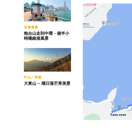
沿海漫遊
炮台山走到中環 – 個半小
時嘆維港風景
行山／郊遊
大東山 — 嘆日落芒草美景