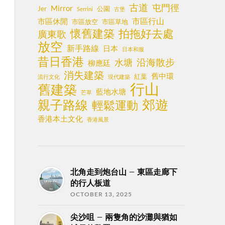
古道
屯門徑
Mirror
Jer
公園
Serrini
古堡
市區行山
市區休閒
市區放空
市區草地
懷舊建築
拍拖好去處
廣東歌
放空
新手路線
日本
日本和服
昔日香港
沿海散步
水塘
柳應廷
消失建築
舊中環
紅葉
流行文化
現代建築
行山
舊建築
藍地水塘
芒草
郊遊
親子路線
輕鬆運動
香港本土文化
香港風景
北角走到炮台山 – 東區走廊下
的行人板道
OCTOBER 13, 2025
尖沙咀 – 兩隻角的沙灘與猶如