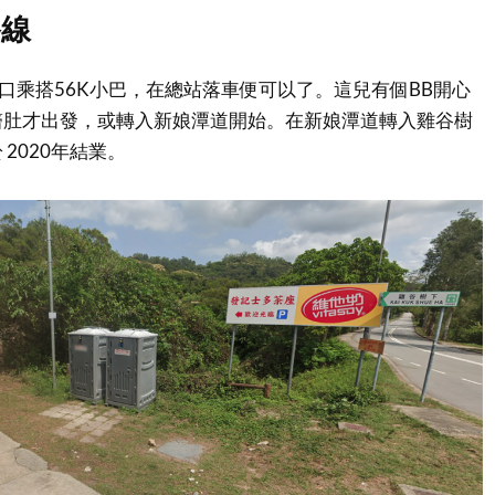
路線
口乘搭56K小巴，在總站落車便可以了。這兒有個BB開心
醫肚才出發，或轉入新娘潭道開始。在新娘潭道轉入雞谷樹
2020年結業。