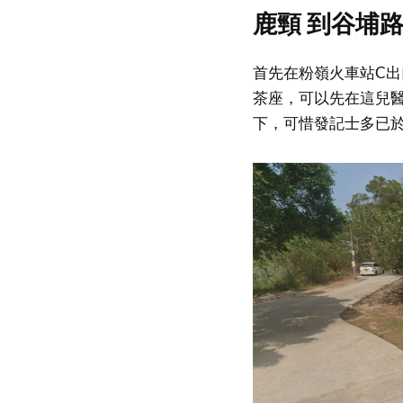
鹿頸 到谷埔
首先在粉嶺火車站C出
茶座，可以先在這兒
下，可惜發記士多已於 