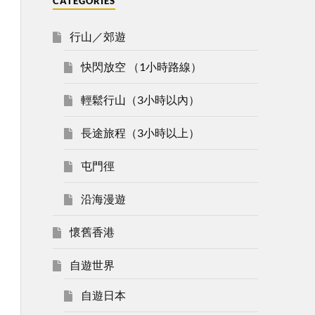
CATEGORIES
行山／郊遊
快閃放空 （1小時路線）
輕鬆行山（3小時以內）
長途旅程（3小時以上）
屯門徑
沿海漫遊
懷舊香港
自遊世界
自遊日本