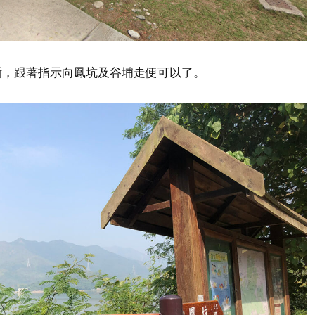
晰，跟著指示向鳳坑及谷埔走便可以了。