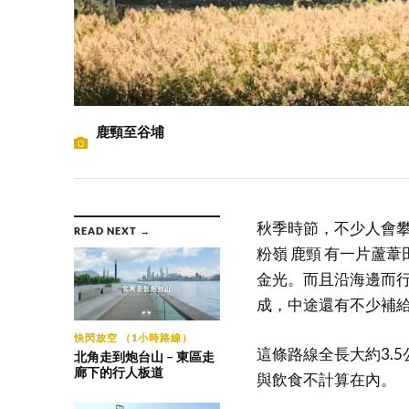
鹿頸至谷埔
秋季時節，不少人會
READ NEXT →
粉嶺 鹿頸 有一片蘆
金光。而且沿海邊而
成，中途還有不少補
快閃放空 （1小時路線）
這條路線全長大約3.
北角走到炮台山 – 東區走
廊下的行人板道
與飲食不計算在內。