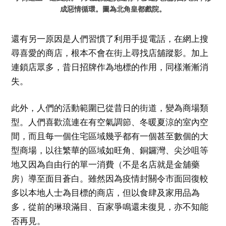
成惡情循環。圖為北角皇都戲院。
還有另一原因是人們習慣了利用手提電話，在網上搜
尋喜愛的商店，根本不會在街上尋找店舖蹤影。加上
連鎖店眾多，昔日招牌作為地標的作用，同樣漸漸消
失。
此外，人們的活動範圍已從昔日的街道，變為商場類
型。人們喜歡流連在有空氣調節、冬暖夏涼的室內空
間，而且每一個住宅區域幾乎都有一個甚至數個的大
型商場，以往繁華的區域如旺角、銅鑼灣、尖沙咀等
地又因為自由行的單一消費（不是名店就是金舖藥
房）導至面目蒼白。雖然因為疫情封關令市面回復較
多以本地人士為目標的商店，但以食肆及家用品為
多，從前的琳琅滿目、百家爭鳴還未復見，亦不知能
否再見。