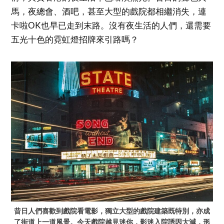
馬，夜總會、酒吧，甚至大型的戲院都相繼消失，連
卡啦OK也早已走到末路。沒有夜生活的人們，還需要
五光十色的霓虹燈招牌來引路嗎？
昔日人們喜歡到戲院看電影，獨立大型的戲院建築既特別，亦成
了街道上一道風景。今天戲院越見迷你，影迷入院誘因大減，形