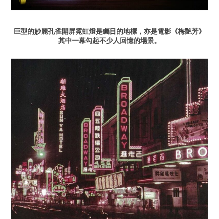
巨型的妙麗孔雀開屏霓虹燈是矚目的地標，亦是電影《梅艷芳》
其中一幕勾起不少人回憶的場景。