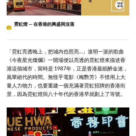
霓虹燈 — 在香港的興盛與沒落
「霓虹亮透晚上，把城內也照亮…」達明一派的歌曲
《今夜星光燦爛》一開場便以亮透的霓虹燈來描述香
港這個城市，當時是 1987年，正是香港最紙醉金迷，
風華絕代的時間。無怪乎電影《梅艷芳》不惜用上大
量人力物力，也要重建一個充滿著霓虹招牌的香港街
景，因為霓虹燈與八十年代的香港早就劃上了等號。