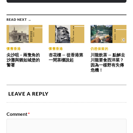
READ NEXT →
懷舊香港
懷舊香港
仍想保留的
尖沙咀 – 兩隻角的
杏花樓 — 從香港第
川龍飲茶 — 點解去
沙灘與猶如城堡的
一間茶樓說起
川龍要食西洋菜？
警署
因為一樣野有失傳
危機！
LEAVE A REPLY
Comment
*