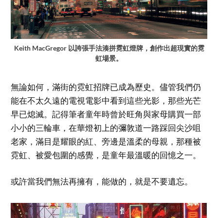
Keith MacGregor
以誇張手法湊拼霓虹燈牌，創作出超現實的霓
虹場景。
無論如何，滿街的霓虹招牌已成為歷史。儘管我們仍
能在不太久遠的電視電影中看到這些光影，那些光芒
早已熄滅。記得筆者童年時曾於旺角與家母購買一部
小小的三輪車，在華燈初上的彌敦道一路踩回尖沙咀
老家，滿目是耀眼的紅、旁邊是溫柔的母親，那種被
霓虹、被愛包圍的感覺，是童年最溫暖的回憶之一。
或許當我們無法再擁有，能做的，就是不要遺忘。