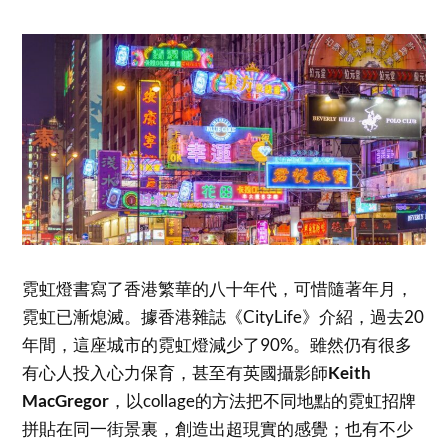
霓虹燈書寫了香港繁華的八十年代，可惜隨著年月，
霓虹已漸熄滅。據香港雜誌《CityLife》介紹，過去20
年間，這座城市的霓虹燈減少了90%。雖然仍有很多
有心人投入心力保育，甚至有英國攝影師
Keith
MacGregor
，以collage的方法把不同地點的霓虹招牌
拼貼在同一街景裏，創造出超現實的感覺；也有不少