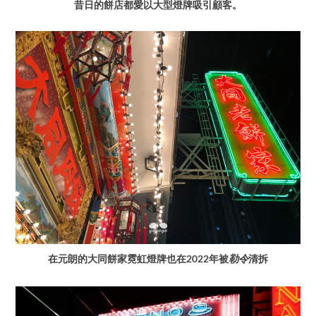
昔日的餅店都愛以大型燈牌吸引顧客。
在元朗的大同餅家霓虹燈牌也在2022年被
勒令
清拆