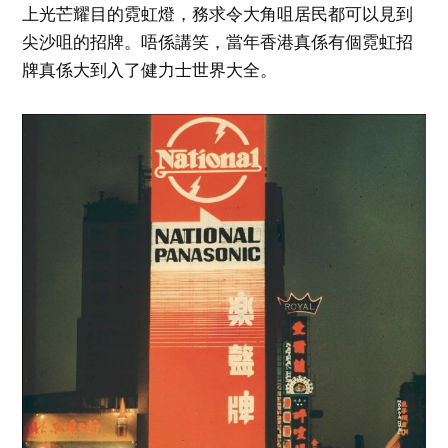
上光芒耀目的霓虹燈，務求令大角咀居民都可以見到
尖沙咀的招牌。唔係講笑，當年香港真係有個霓虹招
牌真係大到入了健力士世界大全。