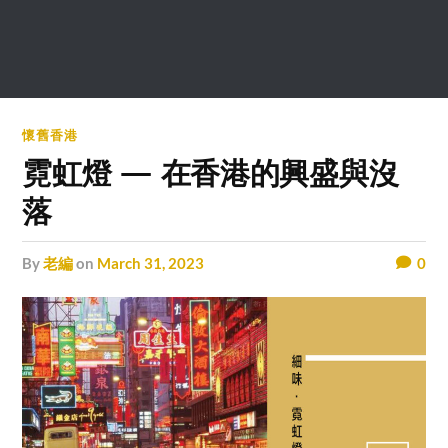
懷舊香港
霓虹燈 — 在香港的興盛與沒
落
by
老編
on
March 31, 2023
0