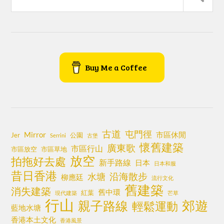
Buy Me a Coffee
古道
屯門徑
Mirror
市區休閒
Jer
公園
Serrini
古堡
懷舊建築
廣東歌
市區行山
市區放空
市區草地
放空
拍拖好去處
新手路線
日本
日本和服
昔日香港
沿海散步
水塘
柳應廷
流行文化
舊建築
消失建築
舊中環
紅葉
現代建築
芒草
行山
郊遊
親子路線
輕鬆運動
藍地水塘
香港本土文化
香港風景