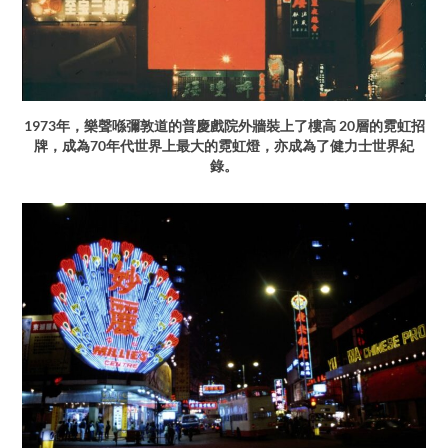
1973年，樂聲喺彌敦道的普慶戲院外牆裝上了樓高 20層的霓虹招
牌，成為70年代世界上最大的霓虹燈，亦成為了健力士世界紀
錄。