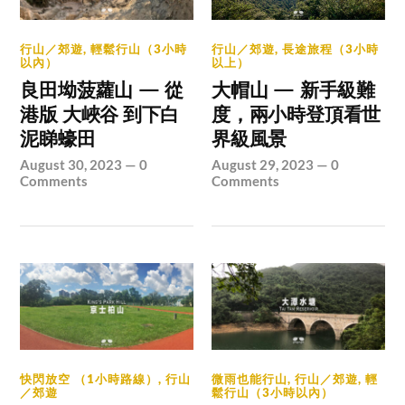
行山／郊遊
,
輕鬆行山（3小時
行山／郊遊
,
長途旅程（3小時
以內）
以上）
良田坳菠蘿山 — 從
大帽山 — 新手級難
港版 大峽谷 到下白
度，兩小時登頂看世
泥睇蠔田
界級風景
August 30, 2023
—
0
August 29, 2023
—
0
Comments
Comments
快閃放空 （1小時路線）
,
行山
微雨也能行山
,
行山／郊遊
,
輕
／郊遊
鬆行山（3小時以內）