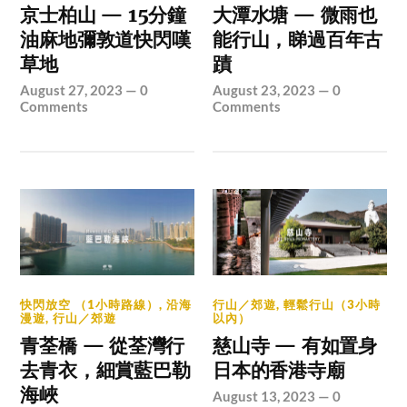
京士柏山 — 15分鐘
大潭水塘 — 微雨也
油麻地彌敦道快閃嘆
能行山，睇過百年古
草地
蹟
August 27, 2023
—
0
August 23, 2023
—
0
Comments
Comments
快閃放空 （1小時路線）
,
沿海
行山／郊遊
,
輕鬆行山（3小時
漫遊
,
行山／郊遊
以內）
青荃橋 — 從荃灣行
慈山寺 — 有如置身
去青衣，細賞藍巴勒
日本的香港寺廟
海峽
August 13, 2023
—
0