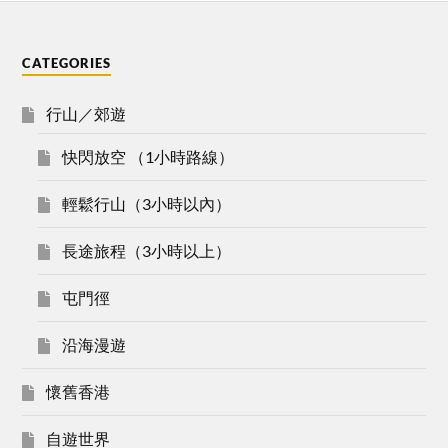
CATEGORIES
行山／郊遊
快閃放空 （1小時路線）
輕鬆行山（3小時以內）
長途旅程（3小時以上）
屯門徑
沿海漫遊
懷舊香港
自遊世界