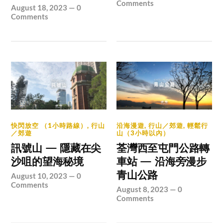
Comments
August 18, 2023
—
0
Comments
快閃放空 （1小時路線）
,
行山
沿海漫遊
,
行山／郊遊
,
輕鬆行
／郊遊
山（3小時以內）
訊號山 — 隱藏在尖
荃灣西至屯門公路轉
沙咀的望海秘境
車站 — 沿海旁漫步
青山公路
August 10, 2023
—
0
Comments
August 8, 2023
—
0
Comments