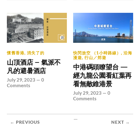
懷舊香港
,
消失了的
快閃放空 （1小時路線）
,
沿海
漫遊
,
行山／郊遊
山頂酒店 – 氣派不
中港碼頭瞭望台 —
凡的避暑酒店
經九龍公園看紅葉再
July 29, 2023
—
0
看無敵維港景
Comments
July 29, 2023
—
0
Comments
...
← PREVIOUS
NEXT →