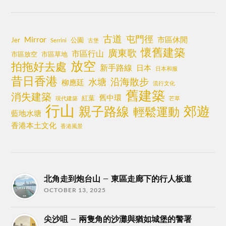
古道
屯門徑
Mirror
市區休閒
Jer
公園
Serrini
古堡
懷舊建築
廣東歌
市區行山
市區放空
市區草地
放空
拍拖好去處
新手路線
日本
日本和服
昔日香港
沿海散步
水塘
柳應廷
流行文化
舊建築
消失建築
舊中環
紅葉
現代建築
芒草
行山
郊遊
親子路線
輕鬆運動
藍地水塘
香港本土文化
香港風景
北角走到炮台山 – 東區走廊下的行人板道
OCTOBER 13, 2025
尖沙咀 – 兩隻角的沙灘與猶如城堡的警署