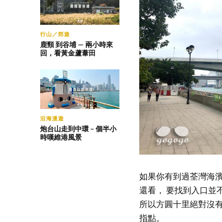
行山／郊遊
鹿頸 到谷埔 — 兩小時來
回，看黃金蘆葦田
沿海漫遊
炮台山走到中環 – 個半小
時嘆維港風景
如果你有到過荃灣海濱
還看， 要找到入口並
所以方圓十里絕對沒有
指點。