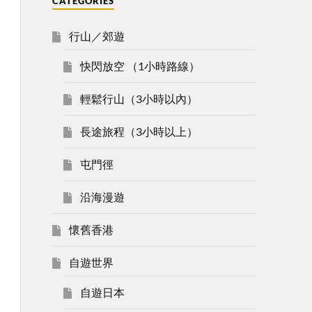
CATEGORIES
行山／郊遊
快閃放空 （1小時路線）
輕鬆行山（3小時以內）
長途旅程（3小時以上）
屯門徑
沿海漫遊
懷舊香港
自遊世界
自遊日本