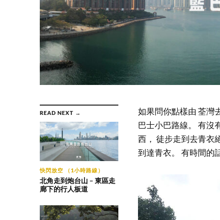
如果問你點樣由 荃灣
READ NEXT →
巴士小巴路線。 有沒
西， 徒步走到去青衣
到達青衣。 有時間的
快閃放空 （1小時路線）
北角走到炮台山 – 東區走
廊下的行人板道