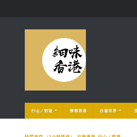
行山／郊遊
懷舊香港
自遊世界
快閃放空 （1小時路線）
,
沿海漫遊
,
行山／郊遊