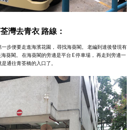
 荃灣去青衣 路線：
第一步便要走進海濱花園， 尋找海葵閣。 老編到達後發現有
便是海葵閣。 在海葵閣的旁邊是平台 E 停車場， 再走到旁邊一
就是通往青荃橋的入口了。