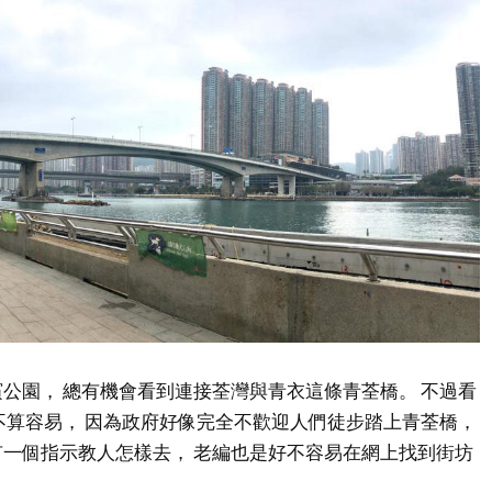
公園， 總有機會看到連接荃灣與青衣這條青荃橋。 不過看
不算容易， 因為政府好像完全不歡迎人們徒步踏上青荃橋，
一個指示教人怎樣去， 老編也是好不容易在網上找到街坊