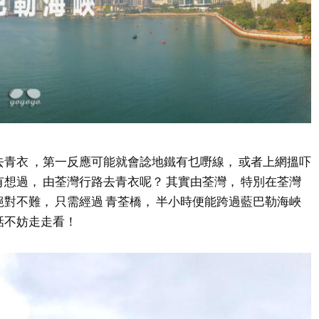
去青衣 ，第一反應可能就會諗地鐵有乜嘢線， 或者上網搵吓
有想過， 由荃灣行路去青衣呢？ 其實由荃灣， 特別在荃灣
絕對不難， 只需經過 青荃橋， 半小時便能跨過藍巴勒海峽
話不妨走走看！