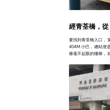
經青荃橋，從
要找到青荃橋入口， 
404M 小巴， 總站
條毫不起眼的樓梯， 