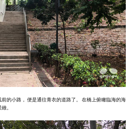
風前的小路， 便是通往青衣的道路了。 在橋上俯瞰臨海的海
景緻。