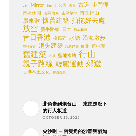
古道
屯門徑
Mirror
Jer
公園
Serrini
古堡
市區行山
市區休閒
市區放空
市區草地
懷舊建築
拍拖好去處
廣東歌
放空
新手路線
日本
日本和服
昔日香港
沿海散步
水塘
柳應廷
消失建築
舊中環
紅葉
流行文化
現代建築
行山
舊建築
藍地水塘
芒草
郊遊
親子路線
輕鬆運動
香港本土文化
香港風景
北角走到炮台山 – 東區走廊下
的行人板道
OCTOBER 13, 2025
尖沙咀 – 兩隻角的沙灘與猶如