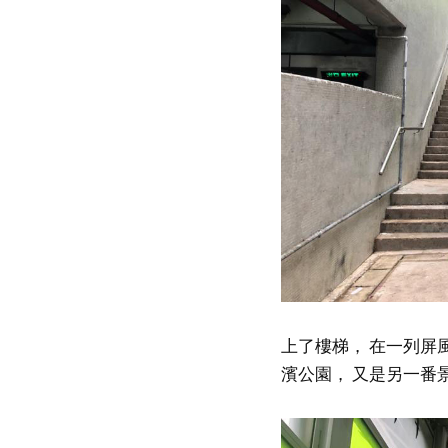
上了樓梯， 在一列屏
濱公園， 又是另一番