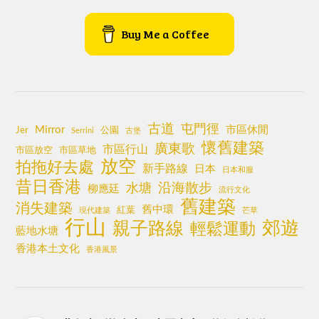
Buy Me a Coffee
古道
屯門徑
Mirror
市區休閒
Jer
公園
Serrini
古堡
懷舊建築
廣東歌
市區行山
市區放空
市區草地
放空
拍拖好去處
新手路線
日本
日本和服
昔日香港
沿海散步
水塘
柳應廷
流行文化
舊建築
消失建築
舊中環
紅葉
現代建築
芒草
行山
郊遊
親子路線
輕鬆運動
藍地水塘
香港本土文化
香港風景