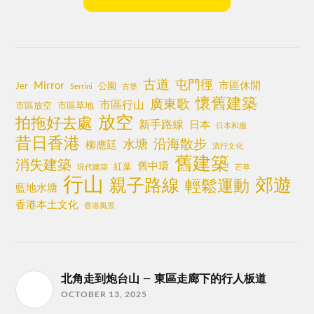
古道
屯門徑
Mirror
市區休閒
Jer
公園
Serrini
古堡
懷舊建築
廣東歌
市區行山
市區放空
市區草地
放空
拍拖好去處
新手路線
日本
日本和服
昔日香港
沿海散步
水塘
柳應廷
流行文化
舊建築
消失建築
舊中環
紅葉
現代建築
芒草
行山
郊遊
親子路線
輕鬆運動
藍地水塘
香港本土文化
香港風景
北角走到炮台山 – 東區走廊下的行人板道
OCTOBER 13, 2025