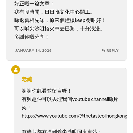
好正嘅一篇文章！
我有段時間，日日喺文化中心開工。
睇返舊相先知，原來個鐘樓keep 得咁好！
可以喺尖沙咀搭火車去巴黎，十分浪漫。
多謝你嘅分享！
JANUARY 14, 2026
REPLY
老編
謝謝你觀看並留言呀！
有興趣仲可以去埋我個youtube channel睇片
架：
https://www.youtube.com/@thetasteofhongkong
有條片都有提到舊尖沙咀同火車站：