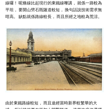
線囉！ 呢條線比起現行的東鐵線嚟講， 就係一路較為
平坦， 要開山劈石既隧道較短， 換句話說技術需求無
咁高。 缺點就係路線較長， 而且所經之地較為荒涼。
由於東鐵路線較短， 而且途經當時新界較繁華的大