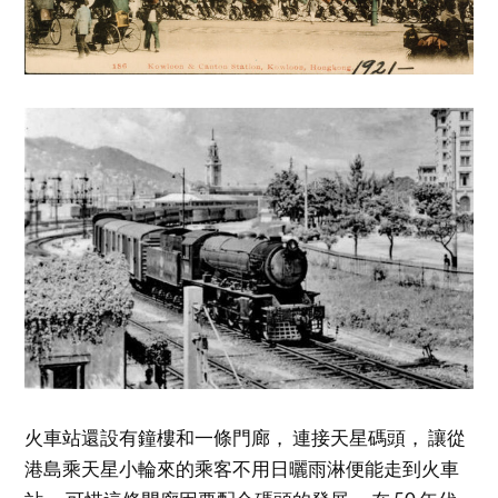
火車站還設有鐘樓和一條門廊， 連接天星碼頭， 讓從
港島乘天星小輪來的乘客不用日曬雨淋便能走到火車