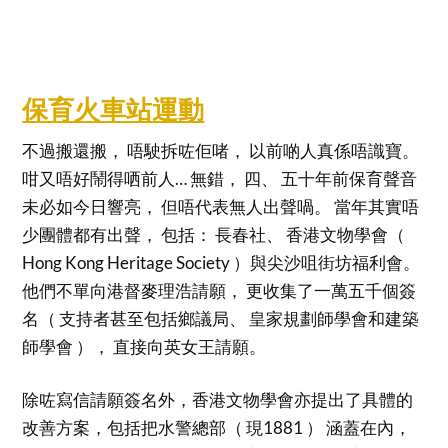
保育火車站運動
不過搬還搬， 唔駛拆咗佢啫， 以前啲人真係唔識寶。
咁又唔好鬧得哂前人… 無錯， 四、 五十年前保育聲音
未必如今日響亮， 但唔代表無人出聲喎。 當年其實唔
少團體都有出聲， 包括： 長春社、 香港文物學會（
Hong Kong Heritage Society ）與尖沙咀街坊福利會。
他們不單向港督麥理浩請願， 更收集了一萬五千個簽
名（ 支持者甚至包括鄉議局、 皇家規劃師學會和建築
師學會 ）， 直接向英女王請願。
除咗寫信請願簽名外，香港文物學會亦提出了具體的
改善方案，包括把水警總部（ 現1881 ） 涵蓋在內，