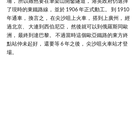
埔， 所以雖然要在筆架山開鑿隧道， 港英政府仍選擇
了現時的東鐵路線， 並於 1906 年正式動工。 到 1910
年通車， 換言之， 在尖沙咀上火車， 搭到上廣州， 經
過北京、 大連到西伯尼亞， 然後就可以到俄羅斯同歐
洲， 最終到達巴黎。 不過當時這個歐亞鐵路的東方終
點站仲未起好， 還要等 6 年之後， 尖沙咀火車站才登
場。