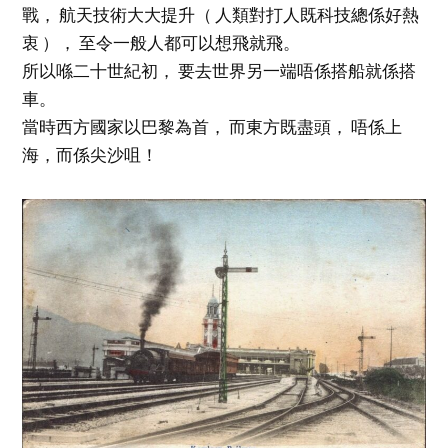
戰， 航天技術大大提升（ 人類對打人既科技總係好熱
衷 ）， 至令一般人都可以想飛就飛。
所以喺二十世紀初， 要去世界另一端唔係搭船就係搭
車。
當時西方國家以巴黎為首， 而東方既盡頭， 唔係上
海，而係尖沙咀！