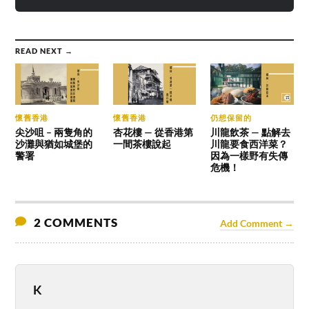
READ NEXT →
懷舊香港
懷舊香港
仍想保留的
尖沙咀 – 兩隻角的
杏花樓 — 從香港第
川龍飲茶 — 點解去
沙灘與猶如城堡的
一間茶樓說起
川龍要食西洋菜？
警署
因為一樣野有失傳
危機！
2 COMMENTS
Add Comment →
K