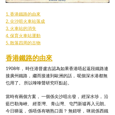
1. 香港鐵路的由來
2. 尖沙咀火車站落成
3. 火車站的消失
4. 保育火車站運動
5. 散落四周的古物
香港鐵路的由來
1908年， 時任港督盧吉認為如果香港唔起返段鐵路連
接廣州鐵路， 繼而接連到歐洲的話， 呢個深水港都無
乜用了。 所以嗱嗱聲研究吓點起。
當時有兩個方案， 一個係尖沙咀出發， 經深水埗， 沿
藍巴勒海峽、 經荃灣、 青山灣、 屯門新墟再入元朗。
今日睇返， 係唔係有啲熟口面？ 無錯呀， 咪就係西鐵