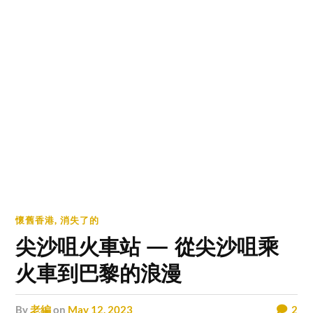
懷舊香港
,
消失了的
尖沙咀火車站 — 從尖沙咀乘
火車到巴黎的浪漫
by
老編
on
May 12, 2023
2