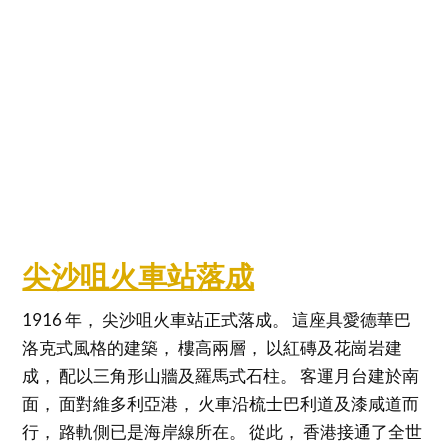
尖沙咀火車站落成
1916 年， 尖沙咀火車站正式落成。 這座具愛德華巴
洛克式風格的建築， 樓高兩層， 以紅磚及花崗岩建
成， 配以三角形山牆及羅馬式石柱。 客運月台建於南
面， 面對維多利亞港， 火車沿梳士巴利道及漆咸道而
行， 路軌側已是海岸線所在。 從此， 香港接通了全世