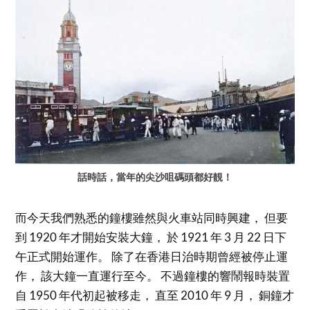
話時話，當年的尖沙咀碼頭都好靚！
而今天我們熟悉的鐘樓雖然與火車站同時興建， 但要
到 1920 年才開始安裝大鐘， 於 1921 年 3 月 22 日下
午正式開始運作。 除了在香港日治時期曾經被停止運
作， 該大鐘一直運行至今。 不過鐘樓的響鬧報時裝置
自 1950 年代初起被移走， 直至 2010 年 9 月， 銅鐘才