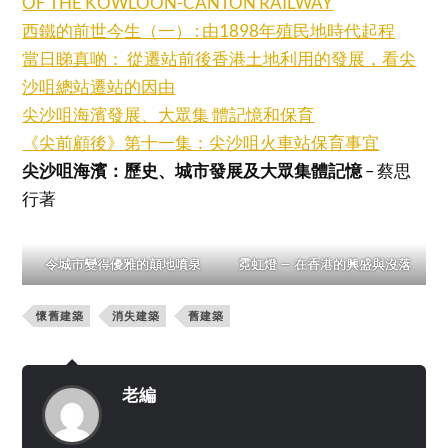
OF THE KOWLOON-CANTON RAILWAY
西鐵的前世今生（一） : 由1898年殖民地時代起程
當日睇真啲： 從遷站前後香港土地利用的發展，看尖
沙咀總站遷站的因由
尖沙咀海濱發展、大眾集 體記憶和保育
《尖前顧後》第十一集：尖沙咀火車站保育事宜
尖沙咀海濱：歷史、城市發展及大眾集體記憶
– 蔡思
行著
令城市變得優雅的顛地噴泉
霓虹燈 — 在香港的興盛與沒落
懷舊建築
消失建築
舊建築
老編