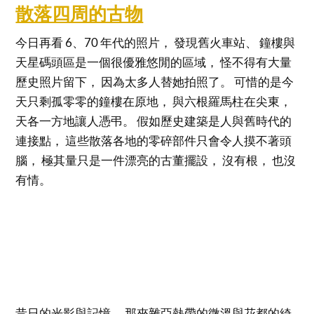
散落四周的古物
今日再看 6、70 年代的照片， 發現舊火車站、 鐘樓與
天星碼頭區是一個很優雅悠閒的區域， 怪不得有大量
歷史照片留下， 因為太多人替她拍照了。 可惜的是今
天只剩孤零零的鐘樓在原地， 與六根羅馬柱在尖東，
天各一方地讓人憑弔。 假如歷史建築是人與舊時代的
連接點， 這些散落各地的零碎部件只會令人摸不著頭
腦， 極其量只是一件漂亮的古董擺設， 沒有根， 也沒
有情。
昔日的光影與記憶， 那夾雜亞熱帶的微溫與花都的綺