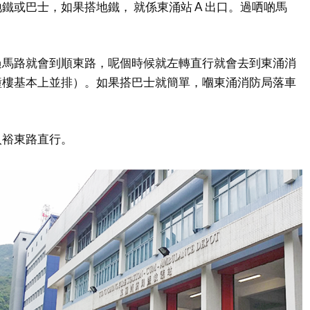
鐵或巴士，如果搭地鐵， 就係東涌站 A 出口。過哂啲馬
。
過馬路就會到順東路，呢個時候就左轉直行就會去到東涌消
幢樓基本上並排）。如果搭巴士就簡單，嗰東涌消防局落車
入裕東路直行。