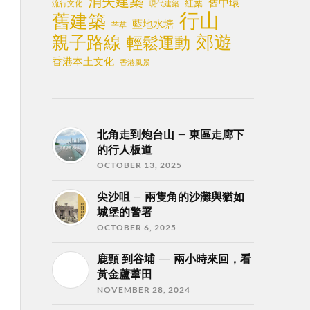
消失建築
舊中環
紅葉
流行文化
現代建築
行山
舊建築
藍地水塘
芒草
郊遊
親子路線
輕鬆運動
香港本土文化
香港風景
北角走到炮台山 – 東區走廊下
的行人板道
OCTOBER 13, 2025
尖沙咀 – 兩隻角的沙灘與猶如
城堡的警署
OCTOBER 6, 2025
鹿頸 到谷埔 — 兩小時來回，看
黃金蘆葦田
NOVEMBER 28, 2024