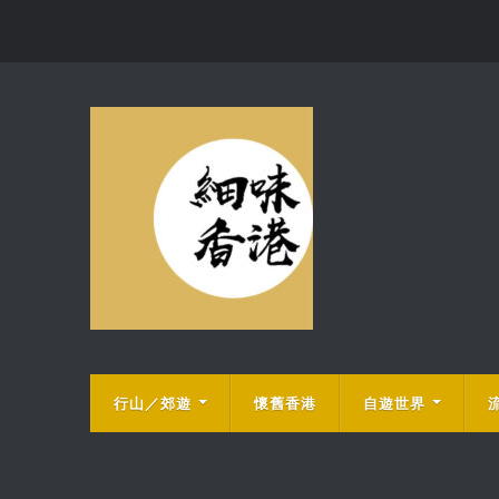
行山／郊遊
懷舊香港
自遊世界