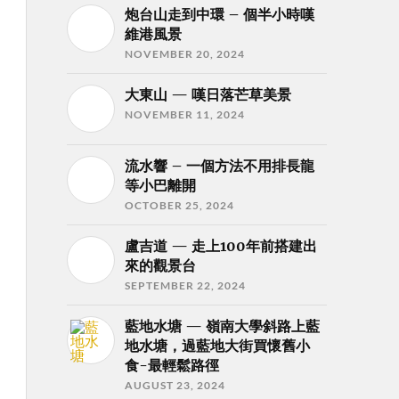
炮台山走到中環 – 個半小時嘆
維港風景
NOVEMBER 20, 2024
大東山 — 嘆日落芒草美景
NOVEMBER 11, 2024
流水響 – 一個方法不用排長龍
等小巴離開
OCTOBER 25, 2024
盧吉道 — 走上100年前搭建出
來的觀景台
SEPTEMBER 22, 2024
藍地水塘 — 嶺南大學斜路上藍
地水塘，過藍地大街買懷舊小
食-最輕鬆路徑
AUGUST 23, 2024