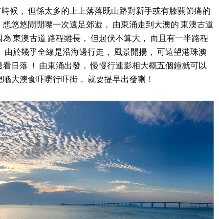
時候， 但係太多的上上落落既山路對新手或有膝關節痛的
 想悠悠閒閒嚟一次遠足郊遊， 由東涌走到大澳的 東澳古道
為 東澳古道 路程雖長， 但起伏不算大， 而且有一半路程
。 由於幾乎全線是沿海邊行走， 風景開揚， 可遠望港珠澳
邊看日落 ！ 由東涌出發， 慢慢行連影相大概五個鐘就可以
想喺大澳食吓嘢行吓街， 就要提早出發喇！