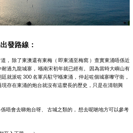
涌出發路線：
道， 除了東澳還有東梅（ 即東涌至梅窩 ）查實東涌唔係近
仲耐過九龍城寨， 喺南宋初年就已經有。 因為當時大嶼山有
廷就派咗 300 名軍兵駐守喺東涌， 仲起咗個城寨嚟守衛，
過現存在東涌的炮台就沒有這麼長的歷史，只是在清朝興
係唔會去睇炮台呀、 古城之類的， 想去呢啲地方可以參考