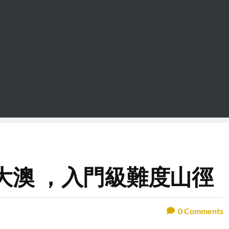
大澳 ，入門級難度山徑
0
Comments