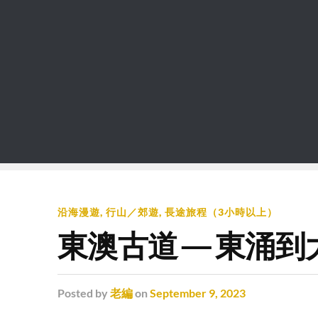
沿海漫遊
,
行山／郊遊
,
長途旅程（3小時以上）
東澳古道—東涌到
Posted
by
老編
on
September 9, 2023