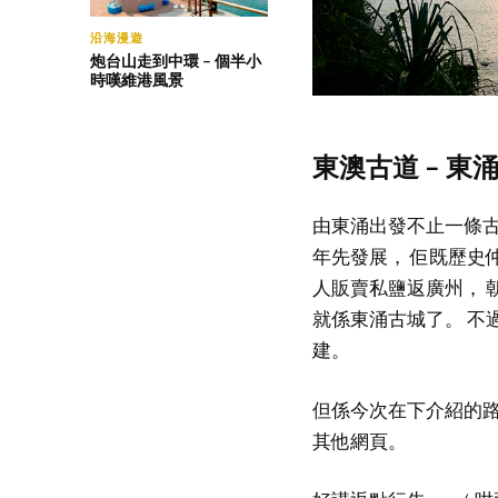
沿海漫遊
炮台山走到中環 – 個半小
時嘆維港風景
東澳古道 – 東
由東涌出發不止一條古
年先發展， 佢既歷史
人販賣私鹽返廣州， 朝
就係東涌古城了。 不
建。
但係今次在下介紹的路
其他網頁。