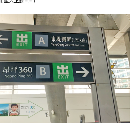
至入正題 =.= ）