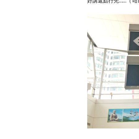
好講返點行先……（ 咁耐