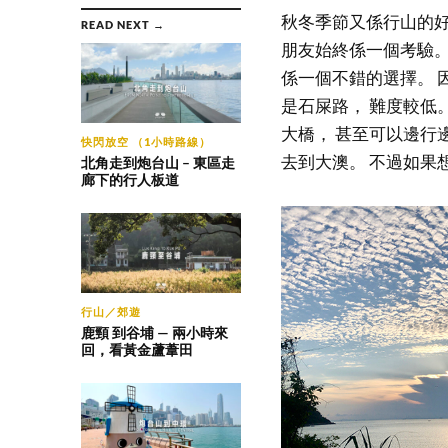
秋冬季節又係行山的好
READ NEXT →
朋友始終係一個考驗。
係一個不錯的選擇。 因
是石屎路， 難度較低
大橋， 甚至可以邊行
快閃放空 （1小時路線）
去到大澳。 不過如果
北角走到炮台山 – 東區走
廊下的行人板道
行山／郊遊
鹿頸 到谷埔 — 兩小時來
回，看黃金蘆葦田