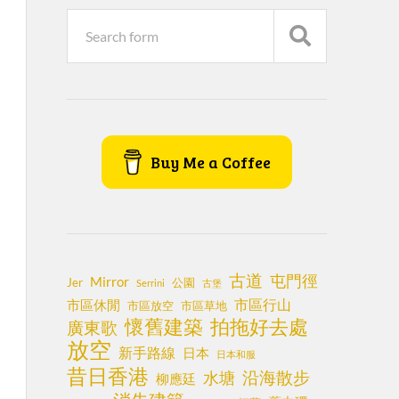
Buy Me a Coffee
古道
屯門徑
Mirror
Jer
公園
Serrini
古堡
市區行山
市區休閒
市區放空
市區草地
懷舊建築
拍拖好去處
廣東歌
放空
新手路線
日本
日本和服
昔日香港
沿海散步
水塘
柳應廷