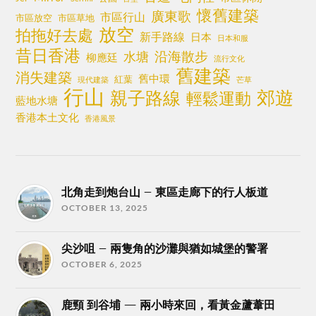
懷舊建築
廣東歌
市區行山
市區放空
市區草地
放空
拍拖好去處
新手路線
日本
日本和服
昔日香港
沿海散步
水塘
柳應廷
流行文化
舊建築
消失建築
舊中環
紅葉
現代建築
芒草
行山
郊遊
親子路線
輕鬆運動
藍地水塘
香港本土文化
香港風景
北角走到炮台山 – 東區走廊下的行人板道
OCTOBER 13, 2025
尖沙咀 – 兩隻角的沙灘與猶如城堡的警署
OCTOBER 6, 2025
鹿頸 到谷埔 — 兩小時來回，看黃金蘆葦田