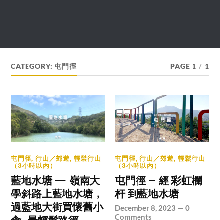
CATEGORY:
屯門徑
PAGE 1
/
1
屯門徑
,
行山／郊遊
,
輕鬆行山
屯門徑
,
行山／郊遊
,
輕鬆行山
（3小時以內）
（3小時以內）
藍地水塘 — 嶺南大
屯門徑 – 經 彩虹欄
學斜路上藍地水塘，
杆 到藍地水塘
過藍地大街買懷舊小
December 8, 2023
—
0
Comments