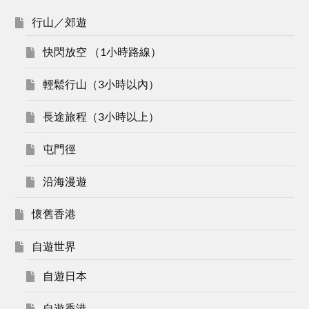
行山／郊遊
快閃放空 （1小時路線）
輕鬆行山（3小時以內）
長途旅程（3小時以上）
屯門徑
沿海漫遊
懷舊香港
自遊世界
自遊日本
自遊香港