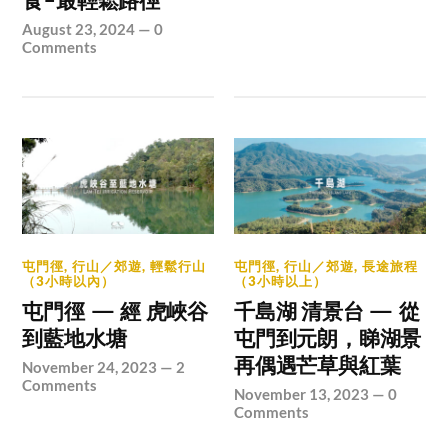
食-最輕鬆路徑
August 23, 2024
—
0
Comments
屯門徑
,
行山／郊遊
,
輕鬆行山
屯門徑
,
行山／郊遊
,
長途旅程
（3小時以內）
（3小時以上）
屯門徑 — 經 虎峽谷
千島湖 清景台 — 從
到藍地水塘
屯門到元朗，睇湖景
再偶遇芒草與紅葉
November 24, 2023
—
2
Comments
November 13, 2023
—
0
Comments