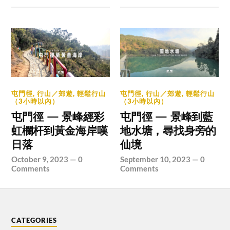
屯門徑
,
行山／郊遊
,
輕鬆行山
屯門徑
,
行山／郊遊
,
輕鬆行山
（3小時以內）
（3小時以內）
屯門徑 — 景峰經彩
屯門徑 — 景峰到藍
虹欄杆到黃金海岸嘆
地水塘，尋找身旁的
日落
仙境
October 9, 2023
—
0
September 10, 2023
—
0
Comments
Comments
CATEGORIES