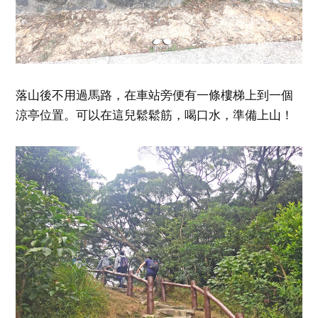
落山後不用過馬路，在車站旁便有一條樓梯上到一個
涼亭位置。可以在這兒鬆鬆筋，喝口水，準備上山！