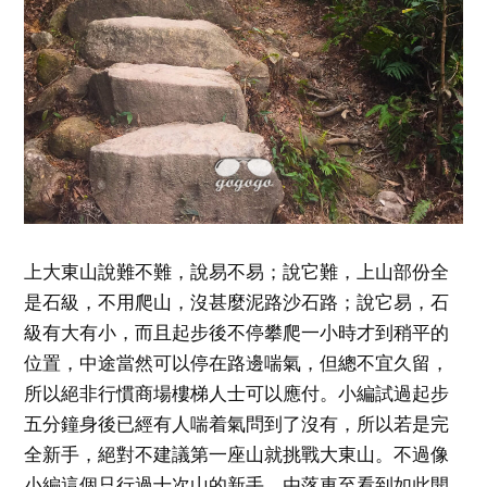
上大東山說難不難，說易不易；說它難，上山部份全
是石級，不用爬山，沒甚麼泥路沙石路；說它易，石
級有大有小，而且起步後不停攀爬一小時才到稍平的
位置，中途當然可以停在路邊喘氣，但總不宜久留，
所以絕非行慣商場樓梯人士可以應付。小編試過起步
五分鐘身後已經有人喘着氣問到了沒有，所以若是完
全新手，絕對不建議第一座山就挑戰大東山。不過像
小編這個只行過十次山的新手，由落車至看到如此開