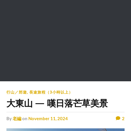
行山／郊遊
,
長途旅程（3小時以上）
大東山 — 嘆日落芒草美景
by
老編
on
November 11, 2024
2