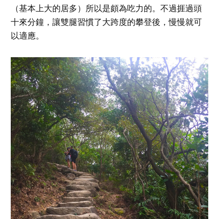
（基本上大的居多）所以是頗為吃力的。不過捱過頭
十來分鐘，讓雙腿習慣了大跨度的攀登後，慢慢就可
以適應。