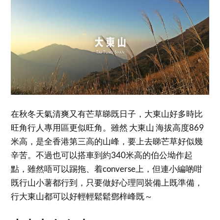
在秋冬天氣清爽又有芒草睇既日子，大東山好多時比
旺角行人專用區更似旺角。雖然 大東山 海拔高度869
米高，是全香港第三高的山峰，要上去睇芒草好似幾
辛苦。不過也可以搭車到約340米高的伯公坳作起
點，雖然唔可以踢拖、着converse上，但連小編啲咁
既行山小薯都行到，只要做好心理同裝備上既準備，
行大東山都可以好輕輕鬆鬆鄧梓峰既～