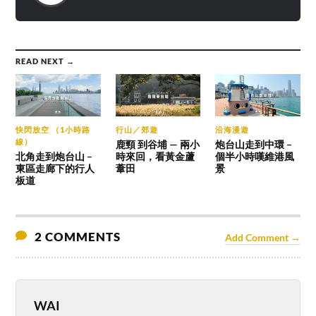
READ NEXT →
快閃放空 （1小時路
行山／郊遊
沿海漫遊
線）
鹿頸 到谷埔 — 兩小
炮台山走到中環 –
北角走到炮台山 –
時來回，看黃金蘆
個半小時嘆維港風
東區走廊下的行人
葦田
景
板道
2 COMMENTS
Add Comment →
WAI