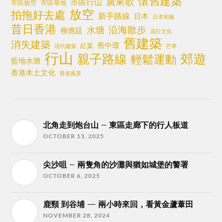
懷舊建築
廣東歌
市區行山
市區放空
市區草地
放空
拍拖好去處
新手路線
日本
日本和服
昔日香港
沿海散步
水塘
柳應廷
流行文化
舊建築
消失建築
舊中環
紅葉
現代建築
芒草
行山
郊遊
親子路線
輕鬆運動
藍地水塘
香港本土文化
香港風景
北角走到炮台山 – 東區走廊下的行人板道
OCTOBER 13, 2025
尖沙咀 – 兩隻角的沙灘與猶如城堡的警署
OCTOBER 6, 2025
鹿頸 到谷埔 — 兩小時來回，看黃金蘆葦田
NOVEMBER 28, 2024