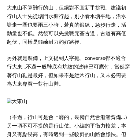
大東山不算難行的山，但絕對不宜新手挑戰。建議初
行山人士先從塘門水塘行起，別小看水塘平地，沿水
塘走一圈也要兩三小時，若真的鍛練，急步行走，活
動量也不低。然後可以先挑戰元荃古道，古道有高低
起伏，同樣是鍛練耐力的好路徑。
另外就是裝備，上文提到人字拖、converse都不適合
行大東…不過一般鞋底有坑紋的波鞋已可應付，當然穿
著行山鞋是最好，但如果不是經常行山，又未必需要
為大東專買一對行山鞋。
（不過，行山可是會上癮的，裝備自然會漸漸齊備…）
另一項不可不提的是行山仗。小編的平衡力較差，本
身又有點畏高，有時遇到一些較斜的山路會膽怯。但