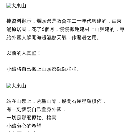
據資料顯示，爛頭營是教會在二十年代興建的，由東
涌原居民，花了6個月，慢慢搬運建材上山興建的，專
給外國人躲開海邊濕熱天氣，作避暑之用。
以前的人真堅！
小編將自己搬上山頭都勉勉強強。
站在山嶺上，眺望山脊，幾間石屋星羅棋佈，
有一刻懷疑自己置身外國，
一切是那麼原始、樸實…
小編衷心的希望