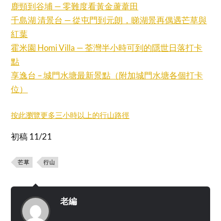
鹿頸到谷埔 — 零難度看黃金蘆葦田
千島湖 清景台 — 從屯門到元朗，睇湖景再偶遇芒草與
紅葉
霍米園 Homi Villa — 荃灣半小時可到的隱世日落打卡
點
享逸台 – 城門水塘最新景點（附加城門水塘各個打卡
位）
按此瀏覽更多三小時以上的行山路徑
初稿 11/21
芒草
行山
老編