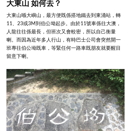
大東山 如何去？
大東山喺大嶼山，最方便既係搭地鐵去到東涌站，轉
11、23或3M到伯公坳起步。由於11號車係往大澳，
人龍往往係最長，但班次又會較密，所以自己衡量
喇。而因為近年多人行山，有時巴士公司會突然開一
班專往伯公坳既車，等緊任何一路車既朋友就要醒目
留意下喇。