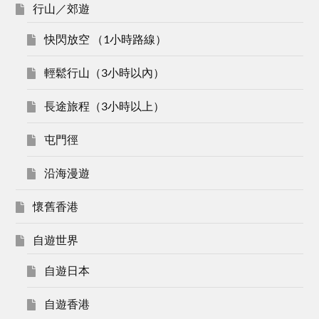
行山／郊遊
快閃放空 （1小時路線）
輕鬆行山（3小時以內）
長途旅程（3小時以上）
屯門徑
沿海漫遊
懷舊香港
自遊世界
自遊日本
自遊香港