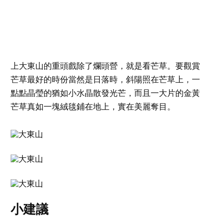
上大東山的重頭戲除了爛頭營，就是看芒草。要觀賞
芒草最好的時份當然是日落時，斜陽照在芒草上，一
點點晶瑩的猶如小水晶散發光芒，而且一大片的金黃
芒草真如一塊絨毯鋪在地上，實在美麗奪目。
小建議