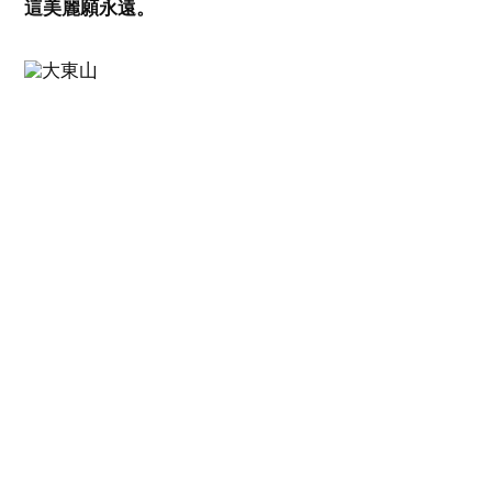
這美麗願永遠。