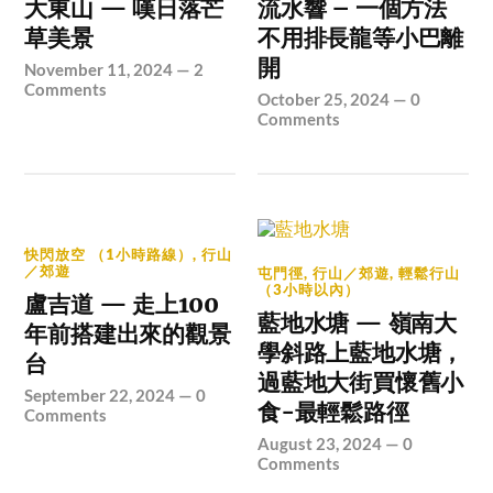
大東山 — 嘆日落芒
流水響 – 一個方法
草美景
不用排長龍等小巴離
開
November 11, 2024
—
2
Comments
October 25, 2024
—
0
Comments
快閃放空 （1小時路線）
,
行山
／郊遊
屯門徑
,
行山／郊遊
,
輕鬆行山
（3小時以內）
盧吉道 — 走上100
藍地水塘 — 嶺南大
年前搭建出來的觀景
學斜路上藍地水塘，
台
過藍地大街買懷舊小
September 22, 2024
—
0
食-最輕鬆路徑
Comments
August 23, 2024
—
0
Comments