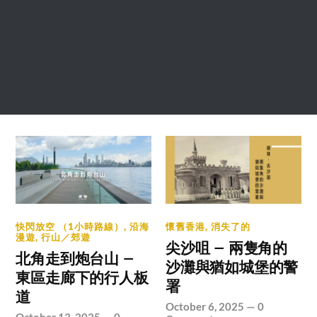
快閃放空 （1小時路線）
,
沿海
懷舊香港
,
消失了的
漫遊
,
行山／郊遊
尖沙咀 – 兩隻角的
北角走到炮台山 –
沙灘與猶如城堡的警
東區走廊下的行人板
署
道
October 6, 2025
—
0
October 13, 2025
—
0