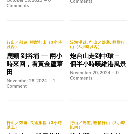
Comments
Comments
行山／郊遊
,
輕鬆行山（3小時
沿海漫遊
,
行山／郊遊
,
輕鬆行
以內）
山（3小時以內）
鹿頸 到谷埔 — 兩小
炮台山走到中環 –
時來回，看黃金蘆葦
個半小時嘆維港風景
田
November 20, 2024
—
0
Comments
November 28, 2024
—
1
Comment
行山／郊遊
,
長途旅程（3小時
行山／郊遊
,
輕鬆行山（3小時
以上）
以內）