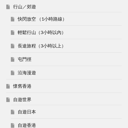
行山／郊遊
快閃放空 （1小時路線）
輕鬆行山（3小時以內）
長途旅程（3小時以上）
屯門徑
沿海漫遊
懷舊香港
自遊世界
自遊日本
自遊香港