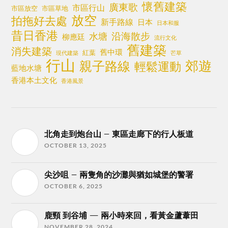
懷舊建築
廣東歌
市區行山
市區放空
市區草地
放空
拍拖好去處
新手路線
日本
日本和服
昔日香港
沿海散步
水塘
柳應廷
流行文化
舊建築
消失建築
舊中環
紅葉
現代建築
芒草
行山
郊遊
親子路線
輕鬆運動
藍地水塘
香港本土文化
香港風景
北角走到炮台山 – 東區走廊下的行人板道
OCTOBER 13, 2025
尖沙咀 – 兩隻角的沙灘與猶如城堡的警署
OCTOBER 6, 2025
鹿頸 到谷埔 — 兩小時來回，看黃金蘆葦田
NOVEMBER 28, 2024