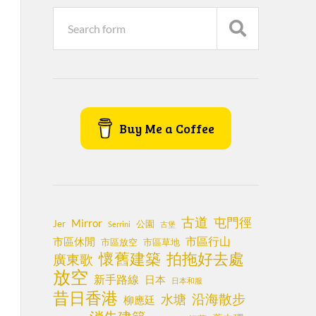
Buy Me a Coffee
古道
屯門徑
Mirror
Jer
公園
Serrini
古堡
市區行山
市區休閒
市區放空
市區草地
懷舊建築
拍拖好去處
廣東歌
放空
新手路線
日本
日本和服
昔日香港
沿海散步
水塘
柳應廷