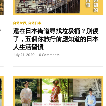
自遊世界
,
自遊日本
y
還在日本街道尋找垃圾桶？別儍
了，五個你旅行前應知道的日本
人生活習慣
July 21, 2020
—
0 Comments