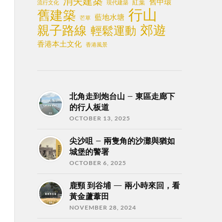
消失建築
舊中環
紅葉
流行文化
現代建築
行山
舊建築
藍地水塘
芒草
郊遊
親子路線
輕鬆運動
香港本土文化
香港風景
北角走到炮台山 – 東區走廊下
的行人板道
OCTOBER 13, 2025
尖沙咀 – 兩隻角的沙灘與猶如
城堡的警署
OCTOBER 6, 2025
鹿頸 到谷埔 — 兩小時來回，看
黃金蘆葦田
NOVEMBER 28, 2024