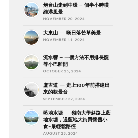
炮台山走到中環 – 個半小時嘆
維港風景
NOVEMBER 20, 2024
大東山 — 嘆日落芒草美景
NOVEMBER 11, 2024
流水響 – 一個方法不用排長龍
等小巴離開
OCTOBER 25, 2024
盧吉道 — 走上100年前搭建出
來的觀景台
SEPTEMBER 22, 2024
藍地水塘 — 嶺南大學斜路上藍
地水塘，過藍地大街買懷舊小
食-最輕鬆路徑
AUGUST 23, 2024