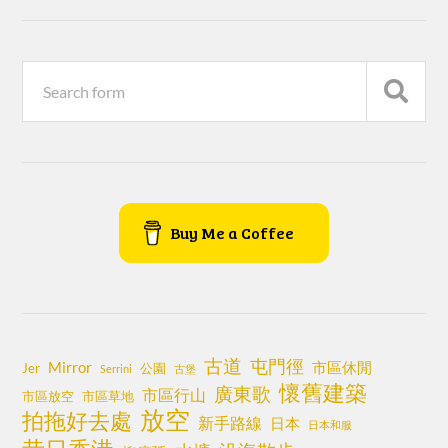
Buy Me a Coffee
古道
屯門徑
Mirror
市區休閒
Jer
公園
Serrini
古堡
懷舊建築
廣東歌
市區行山
市區放空
市區草地
放空
拍拖好去處
新手路線
日本
日本和服