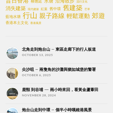
昔日香港
沿海散步
水塘
柳應廷
流行文化
舊建築
消失建築
舊中環
紅葉
現代建築
芒草
行山
郊遊
親子路線
輕鬆運動
藍地水塘
香港本土文化
香港風景
北角走到炮台山 – 東區走廊下的行人板道
OCTOBER 13, 2025
尖沙咀 – 兩隻角的沙灘與猶如城堡的警署
OCTOBER 6, 2025
鹿頸 到谷埔 — 兩小時來回，看黃金蘆葦田
NOVEMBER 28, 2024
炮台山走到中環 – 個半小時嘆維港風景