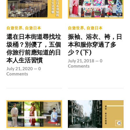
自遊世界
,
自遊日本
自遊世界
,
自遊日本
還在日本街道尋找垃
振袖、浴衣、袴，日
圾桶？別儍了，五個
本和服你穿過了多
你旅行前應知道的日
少？(下)
本人生活習慣
July 21, 2018
—
0
Comments
July 21, 2020
—
0
Comments