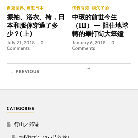
自遊世界
,
自遊日本
懷舊香港
,
消失了的
振袖、浴衣、袴，日
中環的前世今生
本和服你穿過了多
（III）— 阻住地球
少？(上)
轉的畢打街大笨鐘
July 21, 2018
—
0
January 6, 2018
—
0
Comments
Comments
...
← PREVIOUS
CATEGORIES
行山／郊遊
快閃放空 （1小時路線）