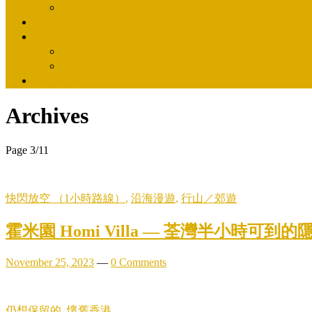
沿海漫遊
懷舊香港
自遊世界
自遊日本
自遊香港
流行文化
Archives
Page 3
/
11
快閃放空 （1小時路線）
,
沿海漫遊
,
行山／郊遊
霍米園 Homi Villa — 荃灣半小時可
November 25, 2023
—
0 Comments
仍想保留的
,
懷舊香港