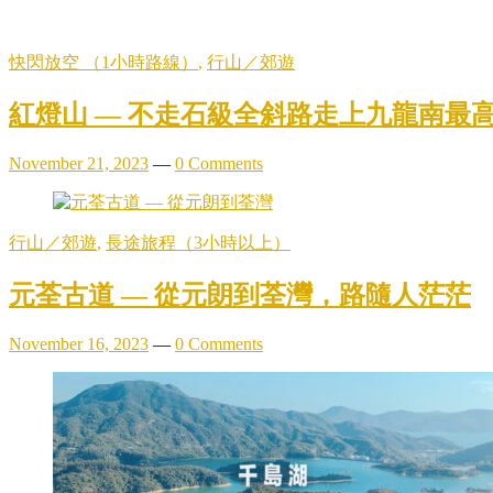
快閃放空 （1小時路線）
,
行山／郊遊
紅燈山 — 不走石級全斜路走上九龍南最
November 21, 2023
—
0 Comments
行山／郊遊
,
長途旅程（3小時以上）
元荃古道 — 從元朗到荃灣，路隨人茫茫
November 16, 2023
—
0 Comments