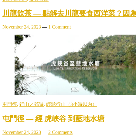
川龍飲茶 — 點解去川龍要食西洋菜？因
November 24, 2023
—
1 Comment
屯門徑
,
行山／郊遊
,
輕鬆行山（3小時以內）
屯門徑 — 經 虎峽谷 到藍地水塘
November 24, 2023
—
2 Comments