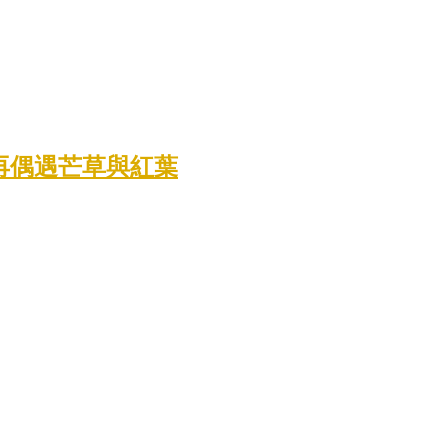
景再偶遇芒草與紅葉