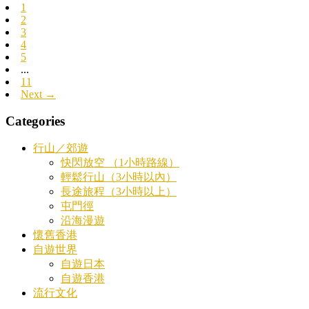
1
2
3
4
5
...
11
Next →
Categories
行山／郊遊
快閃放空 （1小時路線）
輕鬆行山（3小時以內）
長途旅程（3小時以上）
屯門徑
沿海漫遊
懷舊香港
自遊世界
自遊日本
自遊香港
流行文化