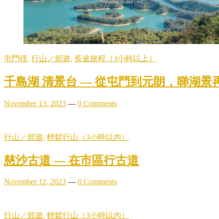
屯門徑
,
行山／郊遊
,
長途旅程（3小時以上）
千島湖 清景台 — 從屯門到元朗，睇湖
November 13, 2023
—
0 Comments
行山／郊遊
,
輕鬆行山（3小時以內）
慈沙古道 — 在市區行古道
November 12, 2023
—
0 Comments
行山／郊遊
,
輕鬆行山（3小時以內）