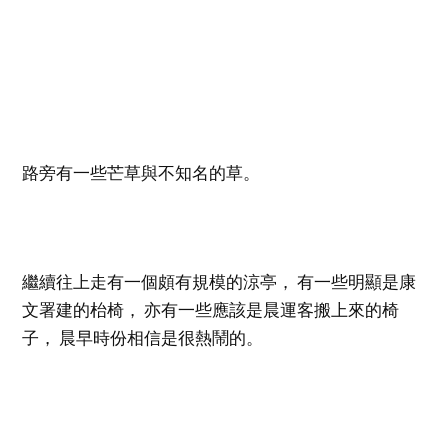
路旁有一些芒草與不知名的草。
繼續往上走有一個頗有規模的涼亭， 有一些明顯是康
文署建的枱椅， 亦有一些應該是晨運客搬上來的椅
子， 晨早時份相信是很熱鬧的。