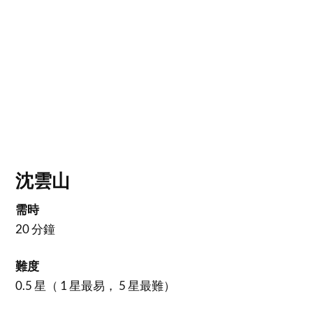
沈雲山
需時
20 分鐘
難度
0.5 星（ 1 星最易， 5 星最難）