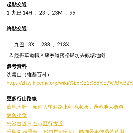
起點交通
1. 九巴 14H ， 23 ， 23M ， 95
終點交通
九巴 13X ， 288 ， 213X
經振華道轉入康寧道落裕民坊去觀塘地鐵
參考資料
沈雲山（維基百科）
https://zh.wikipedia.org/wiki/%E6%B2%88%E9%9B%B
更多行山路線
藍地水塘 — 嶺南大學斜路上藍地水塘，過藍地大街買
懷舊小食
慈沙古道 — 在市區行古道
千島湖 清景台 — 從屯門到元朗，睇湖景再偶遇芒草與