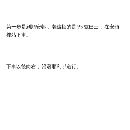
第一步是到順安邨， 老編搭的是 95 號巴士， 在安頌
樓站下車。
下車以後向右， 沿著順利邨道行。