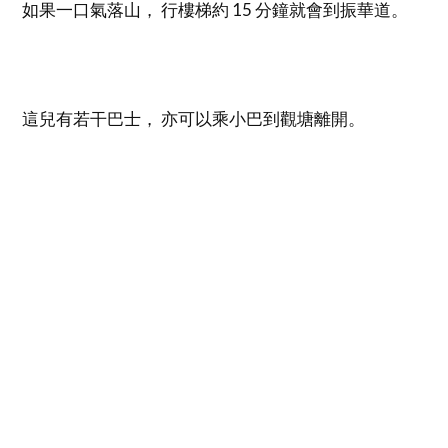
如果一口氣落山， 行樓梯約 15 分鐘就會到振華道。
這兒有若干巴士， 亦可以乘小巴到觀塘離開。