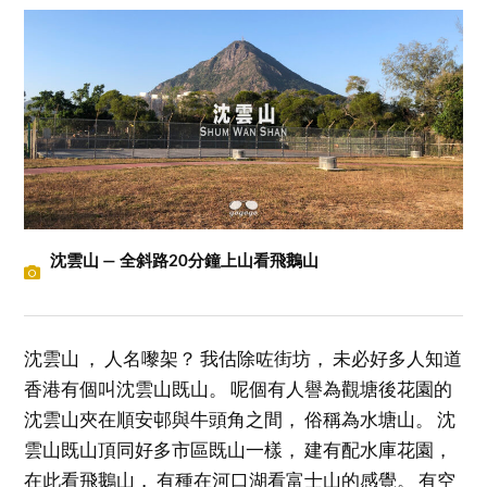
沈雲山 — 全斜路20分鐘上山看飛鵝山
沈雲山 ， 人名嚟架？ 我估除咗街坊， 未必好多人知道
香港有個叫沈雲山既山。 呢個有人譽為觀塘後花園的
沈雲山夾在順安邨與牛頭角之間， 俗稱為水塘山。 沈
雲山既山頂同好多市區既山一樣， 建有配水庫花園，
在此看飛鵝山， 有種在河口湖看富士山的感覺。 有空