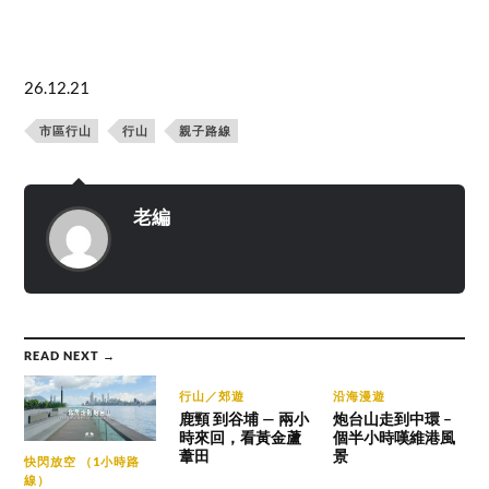
26.12.21
市區行山
行山
親子路線
老編
READ NEXT →
行山／郊遊
沿海漫遊
鹿頸 到谷埔 — 兩小
炮台山走到中環 –
時來回，看黃金蘆
個半小時嘆維港風
葦田
景
快閃放空 （1小時路
線）