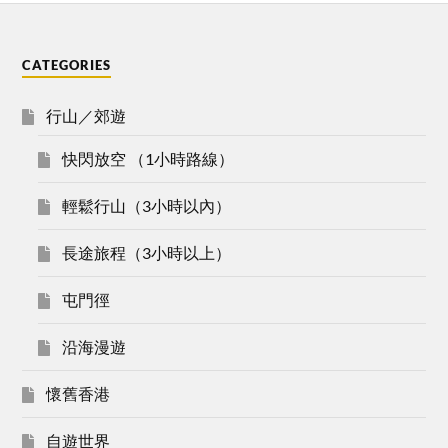
CATEGORIES
行山／郊遊
快閃放空 （1小時路線）
輕鬆行山（3小時以內）
長途旅程（3小時以上）
屯門徑
沿海漫遊
懷舊香港
自遊世界