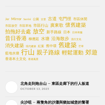
古道
屯門徑
Mirror
市區休閒
Jer
公園
Serrini
古堡
懷舊建築
廣東歌
市區行山
市區放空
市區草地
放空
拍拖好去處
新手路線
日本
日本和服
昔日香港
沿海散步
水塘
柳應廷
流行文化
舊建築
消失建築
舊中環
紅葉
現代建築
芒草
行山
郊遊
親子路線
輕鬆運動
藍地水塘
香港本土文化
香港風景
北角走到炮台山 – 東區走廊下的行人板道
OCTOBER 13, 2025
尖沙咀 – 兩隻角的沙灘與猶如城堡的警署