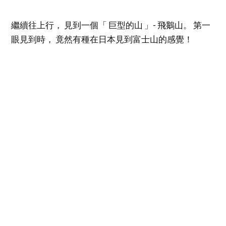
繼續往上行， 見到一個「 巨型的山 」- 飛鵝山。 第一
眼見到時， 竟然有種在日本見到富士山的感覺！