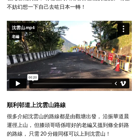
不妨幻想一下自己去咗日本一轉！
順利邨道上沈雲山路線
很多介紹沈雲山的路線都是由觀塘出發， 沿振華道晨
運徑上山， 但膝頭哥唔係咁好的老編又搵到條全斜路
的路線， 只需 20 分鐘同樣可以上到沈雲山！