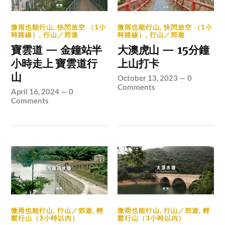
微雨也能行山
,
快閃放空 （1小
微雨也能行山
,
快閃放空 （1小
時路線）
,
行山／郊遊
時路線）
,
行山／郊遊
寶雲道 — 金鐘站半
大澳虎山 — 15分鐘
小時走上 寶雲道行
上山打卡
山
October 13, 2023
—
0
Comments
April 16, 2024
—
0
Comments
微雨也能行山
,
行山／郊遊
,
輕
微雨也能行山
,
行山／郊遊
,
輕
鬆行山（3小時以內）
鬆行山（3小時以內）