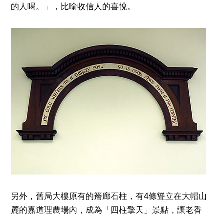
的人喝。」，比喻收信人的喜悅。
另外，舊局大樓原有的簷廊石柱，有4條聳立在大帽山
麓的嘉道理農場內，成為「四柱擎天」景點，讓老香