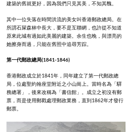
建築的舊就更好，因為我們只見其美，不知其醜。
其中一位失落在時間洪流的美女叫香港郵政總局。在
所謂石屎森林中長大，要不是互聯網，也許從不知道
原來此城有過如此美麗的建築。余生也晚，與漂亮的
她擦身而過，只能在舊照中追尋芳踪。
第一代郵政總局(1841-1846)
香港郵政成立於1841年，同年建立了第一代郵政總
局，位處聖約翰座堂附近之小山崗上。當時名為「驛
務總署」，後來改稱為「書信館」。成立之初沒有郵
票，而是使用郵戳處理郵政業務，直到1862年才發行
郵票。