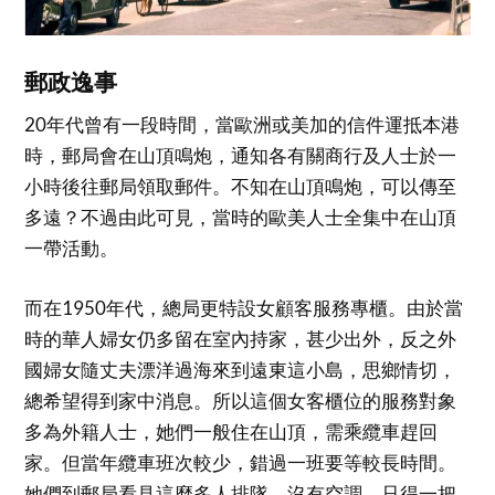
郵政逸事
20年代曾有一段時間，當歐洲或美加的信件運抵本港
時，郵局會在山頂鳴炮，通知各有關商行及人士於一
小時後往郵局領取郵件。不知在山頂鳴炮，可以傳至
多遠？不過由此可見，當時的歐美人士全集中在山頂
一帶活動。
而在1950年代，總局更特設女顧客服務專櫃。由於當
時的華人婦女仍多留在室內持家，甚少出外，反之外
國婦女隨丈夫漂洋過海來到遠東這小島，思鄉情切，
總希望得到家中消息。所以這個女客櫃位的服務對象
多為外籍人士，她們一般住在山頂，需乘纜車趕回
家。但當年纜車班次較少，錯過一班要等較長時間。
她們到郵局看見這麼多人排隊，沒有空調，只得一把