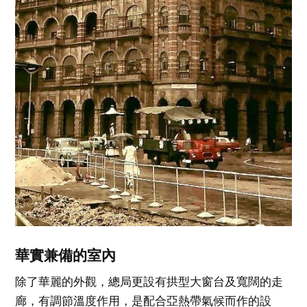
華實兼備的室內
除了華麗的外觀，總局更設有拱型大窗台及寬闊的走
廊，有調節溫度作用，是配合亞熱帶氣候而作的設