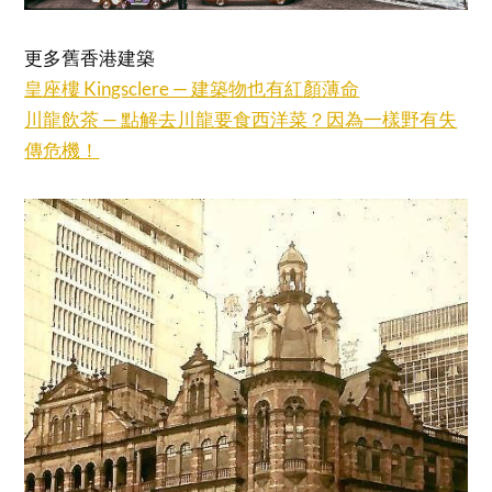
更多舊香港建築
皇座樓 Kingsclere — 建築物也有紅顏薄命
川龍飲茶 — 點解去川龍要食西洋菜？因為一樣野有失
傳危機！