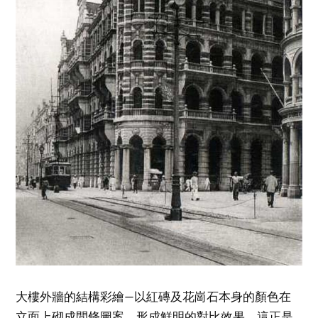
大樓外牆的結構彩繪—以紅磚及花崗石本身的顏色在
立面上砌成間條圖案，形成鮮明的對比效果，這正是