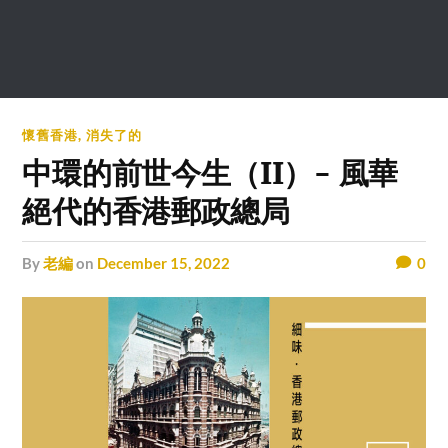
懷舊香港
,
消失了的
中環的前世今生（II）- 風華
絕代的香港郵政總局
by
老編
on
December 15, 2022
0