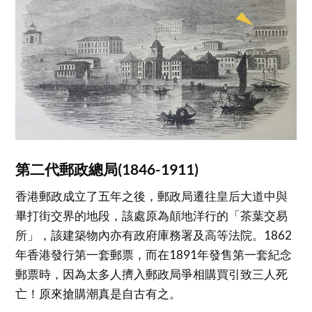
第二代郵政總局(1846-1911)
香港郵政成立了五年之後，郵政局遷往皇后大道中與
畢打街交界的地段，該處原為顛地洋行的「茶葉交易
所」，該建築物內亦有政府庫務署及高等法院。1862
年香港發行第一套郵票，而在1891年發售第一套紀念
郵票時，因為太多人擠入郵政局爭相購買引致三人死
亡！原來搶購潮真是自古有之。