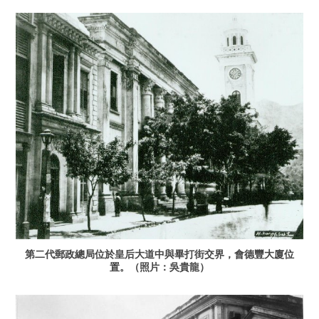
第二代郵政總局位於皇后大道中與畢打街交界，會德豐大廈位
置。（照片：吳貴龍）