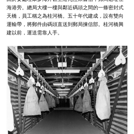
海港旁。總局大樓一樓與鄰近碼頭之間的一條密封式
天橋，員工稱之為桂河橋。五十年代建成，設有雙向
運輸帶，將郵件由碼頭直送到郵局揀信部。桂河橋興
建以前，運送需靠人手。