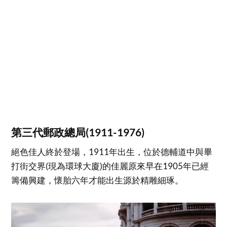
第三代郵政總局(1911-1976)
絕色佳人終於登場，1911年出生，位於德輔道中與畢
打街交界(現為環球大廈)的佳麗原來早在1905年已經
籌備興建，懷胎六年才能出生源於精雕細琢。