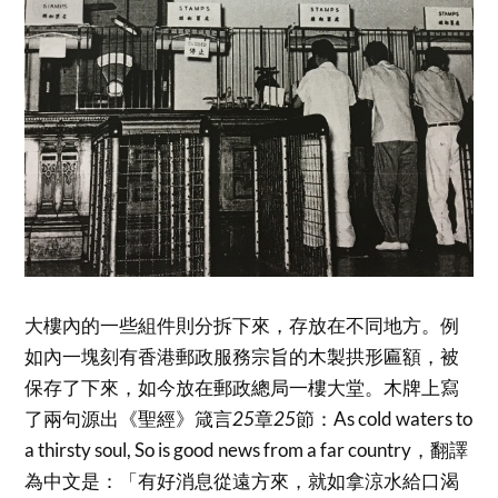
大樓內的一些組件則分拆下來，存放在不同地方。例
如內一塊刻有香港郵政服務宗旨的木製拱形匾額，被
保存了下來，如今放在郵政總局一樓大堂。木牌上寫
了兩句源出《聖經》箴言
25
章
25
節：As cold waters to
a thirsty soul, So is good news from a far country，翻譯
為中文是：「有好消息從遠方來，就如拿涼水給口渴