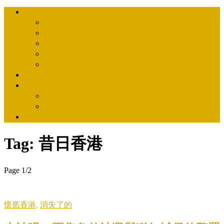
行山／郊遊
快閃放空 （1小時路線）
輕鬆行山（3小時以內）
長途旅程（3小時以上）
屯門徑
沿海漫遊
懷舊香港
自遊世界
自遊日本
自遊香港
流行文化
Tag:
昔日香港
Page 1
/
2
懷舊香港
,
消失了的