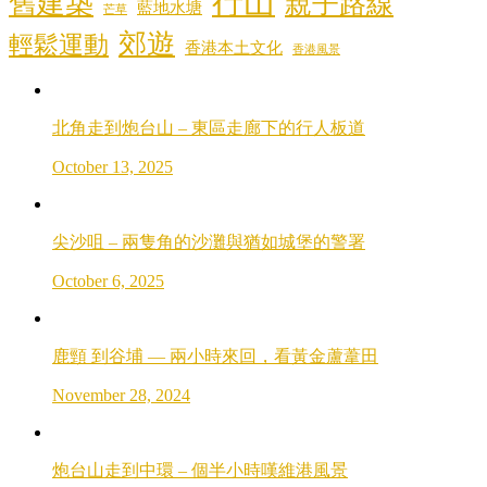
行山
舊建築
親子路線
藍地水塘
芒草
郊遊
輕鬆運動
香港本土文化
香港風景
北角走到炮台山 – 東區走廊下的行人板道
October 13, 2025
尖沙咀 – 兩隻角的沙灘與猶如城堡的警署
October 6, 2025
鹿頸 到谷埔 — 兩小時來回，看黃金蘆葦田
November 28, 2024
炮台山走到中環 – 個半小時嘆維港風景