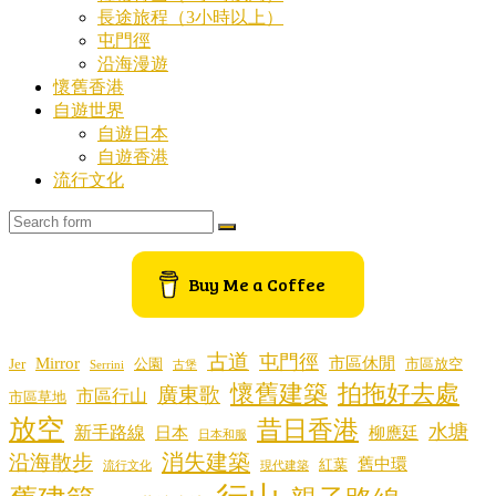
長途旅程（3小時以上）
屯門徑
沿海漫遊
懷舊香港
自遊世界
自遊日本
自遊香港
流行文化
Search
Buy Me a Coffee
古道
屯門徑
Mirror
市區休閒
Jer
公園
市區放空
Serrini
古堡
懷舊建築
拍拖好去處
廣東歌
市區行山
市區草地
放空
昔日香港
水塘
新手路線
日本
柳應廷
日本和服
消失建築
沿海散步
舊中環
紅葉
流行文化
現代建築