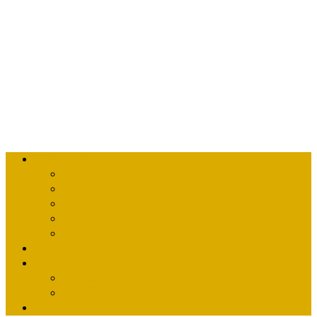
行山／郊遊
快閃放空 （1小時路線）
輕鬆行山（3小時以內）
長途旅程（3小時以上）
屯門徑
沿海漫遊
懷舊香港
自遊世界
自遊日本
自遊香港
流行文化