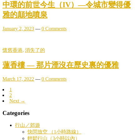
中環的前世今生（IV）—令城市變得優
雅的顛地噴泉
January 2, 2023
—
0 Comments
懷舊香港
,
消失了的
蓮香樓 — 那片湮沒在歷史裏的優雅
March 17, 2022
—
0 Comments
1
2
Next →
Categories
行山／郊遊
快閃放空 （1小時路線）
輕鬆行山（3小時以內）